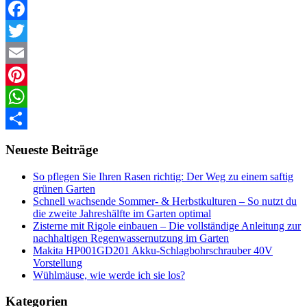
Facebook
Twitter
Email
Pinterest
WhatsApp
Teilen
Neueste Beiträge
So pflegen Sie Ihren Rasen richtig: Der Weg zu einem saftig
grünen Garten
Schnell wachsende Sommer- & Herbstkulturen – So nutzt du
die zweite Jahreshälfte im Garten optimal
Zisterne mit Rigole einbauen – Die vollständige Anleitung zur
nachhaltigen Regenwassernutzung im Garten
Makita HP001GD201 Akku-Schlagbohrschrauber 40V
Vorstellung
Wühlmäuse, wie werde ich sie los?
Kategorien