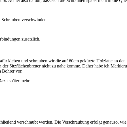
ubt. Achtet also darauf, dass sich die Schrauben später nicht in die 
e Schrauben verschwinden.
bindungen zusätzlich.
. Dafür kleben und schrauben wir die auf 60cm gekürzte Holzlatte an de
n der Sitzflächenbretter nicht zu nahe komme. Daher habe ich Markier
 Bohrer vor.
Dazu später mehr.
chließend verschraubt werden. Die Verschraubung erfolgt genauso, wie