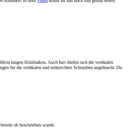
Quere kommen! In dem
Video
könnt ihr das noch mal genau sehen.
n 60cm langen Holzbalken. Auch hier dürfen sich die vertikalen
ungen für die vertikalen und senkrechten Schrauben angebracht. Da
 bereits ob beschrieben wurde.