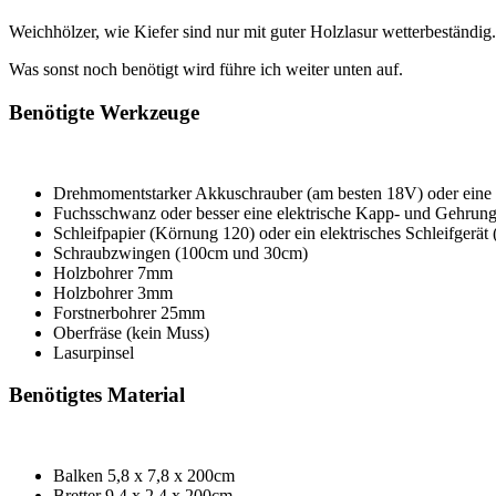
Weichhölzer, wie Kiefer sind nur mit guter Holzlasur wetterbeständig.
Was sonst noch benötigt wird führe ich weiter unten auf.
Benötigte Werkzeuge
Drehmomentstarker Akkuschrauber (am besten 18V) oder eine
Fuchsschwanz oder besser eine elektrische Kapp- und Gehrungs
Schleifpapier (Körnung 120) oder ein elektrisches Schleifgerät 
Schraubzwingen (100cm und 30cm)
Holzbohrer 7mm
Holzbohrer 3mm
Forstnerbohrer 25mm
Oberfräse (kein Muss)
Lasurpinsel
Benötigtes Material
Balken 5,8 x 7,8 x 200cm
Bretter 9,4 x 2,4 x 200cm