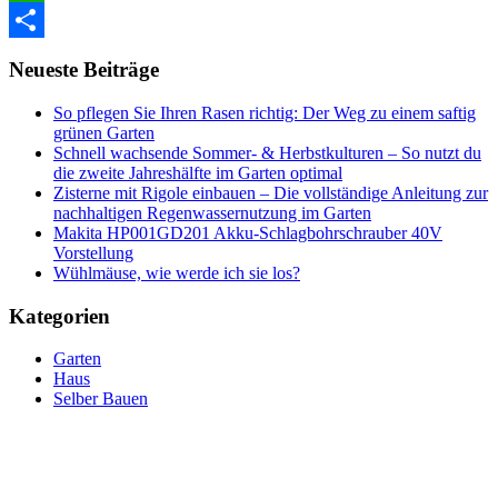
WhatsApp
Teilen
Neueste Beiträge
So pflegen Sie Ihren Rasen richtig: Der Weg zu einem saftig
grünen Garten
Schnell wachsende Sommer- & Herbstkulturen – So nutzt du
die zweite Jahreshälfte im Garten optimal
Zisterne mit Rigole einbauen – Die vollständige Anleitung zur
nachhaltigen Regenwassernutzung im Garten
Makita HP001GD201 Akku-Schlagbohrschrauber 40V
Vorstellung
Wühlmäuse, wie werde ich sie los?
Kategorien
Garten
Haus
Selber Bauen